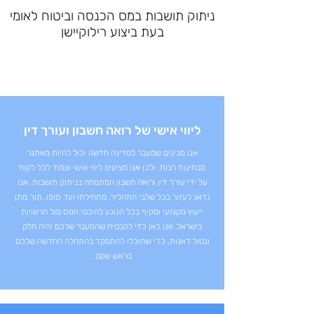
ניתוק תושבות במס הכנסה וביטוח לאומי
בעת ביצוע רילוקיישן
ליווי אישי של רואה חשבון ועורך דין
אנו מבינים שמעבר למדינה חדשה יכול להיות מאתגר
מבחינות רבות, ולכן אנו מציעים ליווי אישי וצמוד לכל לקוח
על ידי עורך דין ורואה חשבון המתמחה בניתוק תושבות. אנו
נדאג לעזור בכל שלבי התהליך, מתחילתו ועד סופו, תוך מתן
ייעוץ מקצועי ומקיף בכל הנוגע להיבטי המס מול הרשויות
בישראל. אנו כאן כדי להבטיח שהמעבר שלכם יהיה חלק
ונטול דאגות, כדי שתוכלו להתמקד בהתחלה החדשה שלכם
בראש שקט.