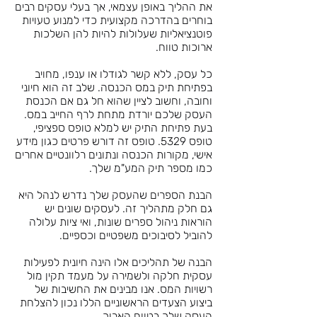
את ההליך באופן עצמאי, אך בעלי עסקים רבים
בוחרים בהדרכה מקצועית כדי למנוע טעויות
פוטנציאליות שעלולות להיות להן השלכות
ארוכות טווח.
כל עסק, ללא קשר לגודלו או ענפו, מחויב
בפתיחת תיק במס הכנסה. שלב זה הוא חיוני
וחובה, וחשוב לציין שהוא חל גם אם הכנסת
העסק שלכם יורדת מתחת לרף החייב במס.
בעת פתיחת התיק יש למלא טופס ספציפי,
טופס 5329. טופס זה דורש פרטים כגון מידע
אישי, מקורות הכנסה ונתונים רלוונטיים אחרים
כמו מספר תיק המע"מ שלך.
הבנת הספרים שהעסק שלך נדרש לנהל היא
גם חלק מתהליך זה. לעסקים שונים יש
הוראות ניהול ספרים שונות, ואי ציות עלולה
להוביל לסיבוכים משפטיים וכספיים.
הבנה של תהליכים אלו הינה חיונית לפעילות
עסקית חלקה ולשמירה על מעמד תקין מול
רשויות המס. אנו מבינים את החשיבות של
ביצוע הצעדים הראשוניים הללו נכון להצלחת
העסק שלך בטווח הארוך.